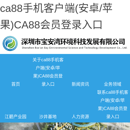
ca88手机客户端(安卓/苹
果)CA88会员登录入口
关于ca88手机客
户端(安卓/苹
果)CA88会员登
首页
录入口
新闻资讯
业务领域
联系ca88手机客
户端(安卓/苹
果)CA88会员登
江碧产业园
沙井基地
人力资源
录入口