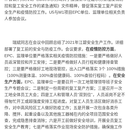
控和复工安全工作的紧急通知》文件精神，督促落实复工复产前安
全生产和疫情防控工作。U5与M1项目EPC单位、监理单位相关负责
人参加会议。
瑞斌同志
2021年江碧安全生产工作。详细
在会议中回顾总结了
部署了复工前的安全与防疫工作。会议要求，
在疫情防控方面
，
EPC、监理单位要严格落实相关疫情防控措施：一是要严格做好人
员返深管控和开工安排；二是要严格做好人员行程和健康排查管
3个 100%措施
控；三是要严格做好工地现场管控，出入口严格落实
（100%测量体温、100%查验健康码、100%查验行程码）。
在安全
生产方面，
EPC、监理单位一是要召开一次工地管理领导班子安全
生产专题会议；二是制定一份周密的复工复产方案；三是召开一次
工地全体员工大会；
“双到位”，人员返岗不足不
四是工人和管理人员
得匆忙开工或超强度安排工程进度。对复工人员生活区做好消杀工
作，对中高风险区工人做好防疫工作；五是开展一次包含各类升
降、搅拌、起重设备以及其他施工器械在内的全项目范围安全检
查，完成隐患排查消除；六是开工前做好安全培训，开展全员复工
安全生产教育；七是严格落实作业现场安全防护措施，确保施工作