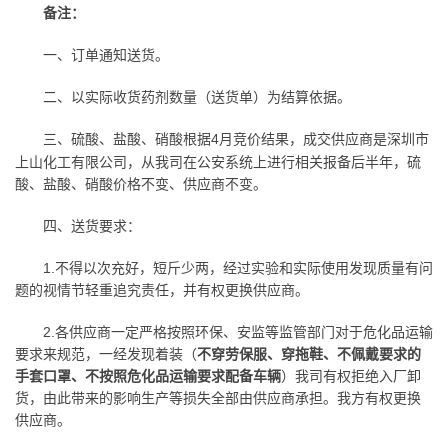
备注：
一、订单通知送货。
二、以实际收货药剂数量（送货单）为结算依据。
4月竞价结果，成交供应商是深圳市
三、硫酸、盐酸、硝酸根据
上山化工有限公司，从我司在公安系统上进行相关报备后半年，硫
酸、盐酸、硝酸价格不变、供应商不变。
四、送货要求：
1.不得以次充好，短斤少两，经过实验和实际使用发现质量有问
题的视情节轻重追究责任，并有权更换供应商。
2.各供应商一定严格按照环保、安监等监管部门对于危化品运输
要求来规范，一经发现着装（
不穿劳保服、穿拖鞋、不佩戴要求的
手套口罩、不按照危化品运输要求配备车辆
）我司有权拒绝入厂卸
货，由此带来的影响生产等损失全部由供应商承担。我方有权更换
供应商。