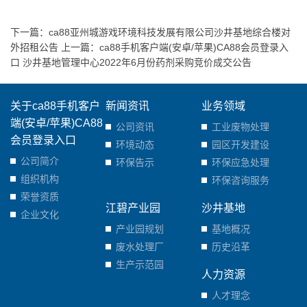
下一篇：
ca88亚州城游戏环境科技发展有限公司沙井基地综合楼对
外招租公告
上一篇：
ca88手机客户端(安卓/苹果)CA88会员登录入
口 沙井基地管理中心2022年6月份药剂采购竞价成交公告
关于ca88手机客户
新闻资讯
业务领域
端(安卓/苹果)CA88
公司资讯
工业废物处理
会员登录入口
环境动态
园区开发建设
公司简介
环保告示
环保应急处理
组织机构
环保咨询服务
荣誉资质
江碧产业园
沙井基地
企业文化
产业园规划
基地概况
废水处理厂
历史沿革
生产示范园
人力资源
人才理念