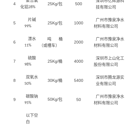
聚合氯
深圳市亿辉源科
4
25Kg/包
500
化铝
技有限公司
28%
片碱
广州市豫泉净水
5
25Kg/包
1000
材料有限公司
99%
漂水
吨桶
广州市豫泉净水
6
2000
（或槽车）
材料有限公司
11%
硫酸
深圳市上山化工
7
25Kg/桶
4000
股份有限公司
98%
双氧水
深圳市腾龙源实
8
30Kg/桶
5400
业有限公司
50%
碳酸钠
广州市豫泉净水
50Kg/
9
包
50
材料有限公司
95%
以下空
白