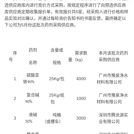
选供应商库内进行竞价方式采购，按规定程序进行了向预选供应商
库供应商定期收集报价单，有效报价共6家，经采购人进行价格和样
品实验对比确认，并通过每轮询价告知书的书面反馈，最终确定以
下公司为5月份这批次药剂采购供应商。
药剂
含量或
序
需求数
本月该批次药剂
号
量（kg）
采购供应商
名称
规格
硫酸亚
广州市豫泉净水
1
25Kg/包
4000
铁
材料有限公司
90%
复合碱
25Kg/纸
广州市豫泉净水
2
1000
包
材料有限公司
90%
液碱
吨桶
深圳市腾龙源实
3
3000
（或槽车）
业有限公司
50%