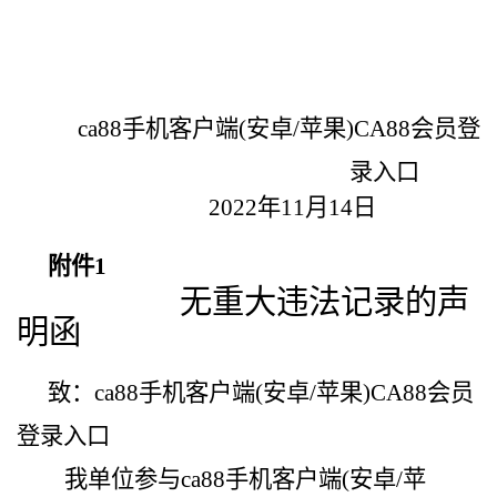
ca88手机客户端(安卓/苹果)CA88会员登
录入口
2022年11月14日
附件
1
无重大违法记录的声
明函
致：ca88手机客户端(安卓/苹果)CA88会员
登录入口
我单位参与ca88手机客户端(安卓/苹