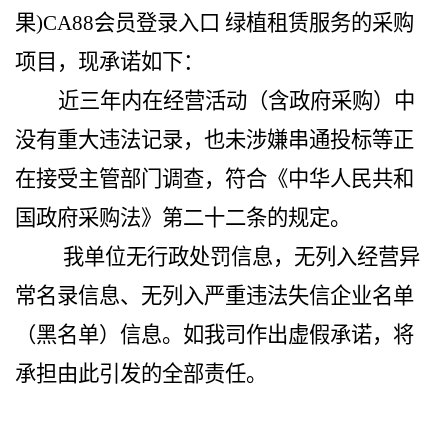
果)CA88会员登录入口 绿植租赁服务的采购
项目，现承诺如下：
近三年内在经营活动（含政府采购）中
没有重大违法记录，也未涉嫌串通投标等正
在接受主管部门调查，符合《中华人民共和
国政府采购法》第二十二条的规定。
我单位无行政处罚信息，无列入经营异
常名录信息、无列入严重违法失信企业名单
（黑名单）信息。如我司作出虚假承诺，将
承担由此引发的全部责任。