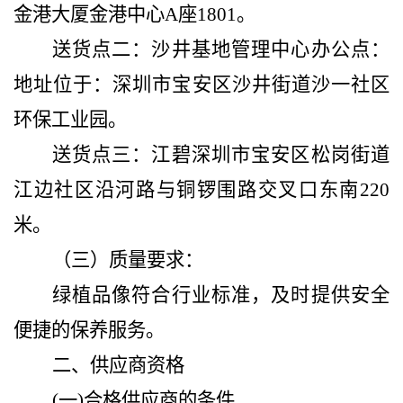
金港大厦金港中心A座1801。
送货点二：沙井基地管理中心办公点：
地址位于：深圳市宝安区沙井街道沙一社区
环保工业园。
送货点三：江碧深圳市宝安区松岗街道
江边社区沿河路与铜锣围路交叉口东南
220
米。
（三）
质量要求：
绿植品像符合行业标准，及时提供安全
便捷的保养服务。
二、供应商资格
(一)合格供应商的条件