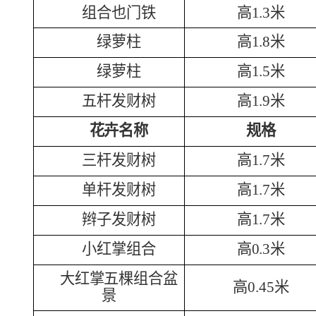
组合也门铁
高
1.3米
绿萝柱
高
1.8米
绿萝柱
高
1.5米
五杆发财树
高
1.9米
花卉名称
规格
三杆发财树
高
1.7米
单杆发财树
高
1.7米
辫子发财树
高
1.7米
小红掌组合
高
0.3米
大红掌五棵组合盆
高
0.45米
景