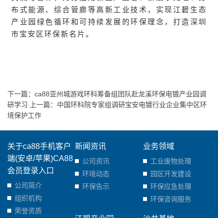
布式能源、综合管廊等高新工业技术，实现江碧生态
产业园绿色循环和可持续发展的环保理念，打造深圳
市宝安区环保新名片。
下一篇：
ca88亚州城游戏环科筹备组团队赴龙溪环保电镀产业园调
研学习
上一篇：
中国环科院专家组调研宝安电镀行业企业集中区环
境保护工作
关于ca88手机客户
新闻资讯
业务领域
端(安卓/苹果)CA88
公司资讯
工业废物处理
会员登录入口
环境动态
园区开发建设
公司简介
环保告示
环保应急处理
组织机构
环保咨询服务
荣誉资质