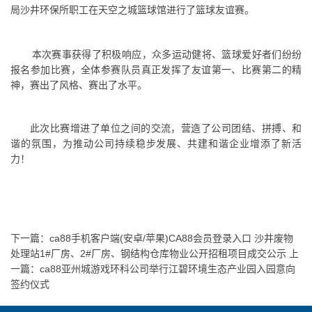
局沙井环保所职工在天空之城篮球馆进行了篮球友谊赛。
本次赛事获得了积极响应，众多运动健将、篮球爱好者们纷纷
报名参加比赛，全体参赛队员真正发挥了友谊第一、比赛第二的精
神，赛出了风格、赛出了水平。
此次比赛增进了单位之间的交流，营造了公司团结、拼搏、和
谐的氛围，为推动公司持续稳步发展、共建和谐企业增添了新活
力！
下一篇：
ca88手机客户端(安卓/苹果)CA88会员登录入口 沙井废物
处理站1#厂房、2#厂房、钢结构仓库物业公开招租项目成交公示
上
一篇：
ca88亚州城游戏环科公司举行江碧环境生态产业园入园意向
签约仪式