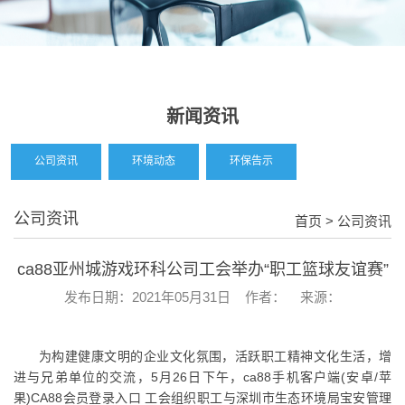
新闻资讯
公司资讯
环境动态
环保告示
公司资讯
首页
> 公司资讯
ca88亚州城游戏环科公司工会举办“职工篮球友谊赛”
发布日期：2021年05月31日 作者： 来源：
为构建健康文明的企业文化氛围，活跃职工精神文化生活，增
5月26日下午，ca88手机客户端(安卓/苹
进与兄弟单位的交流，
果)CA88会员登录入口 工会组织职工与深圳市生态环境局宝安管理